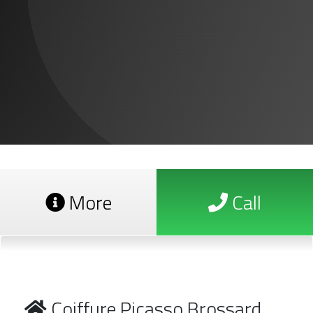
More
Call
Coiffure Picasso Brossard