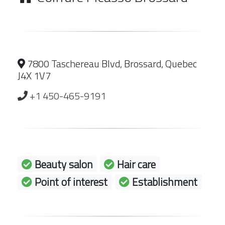
7800 Taschereau Blvd, Brossard, Quebec
J4X 1V7
+1 450-465-9191
Beauty salon
Hair care
Point of interest
Establishment