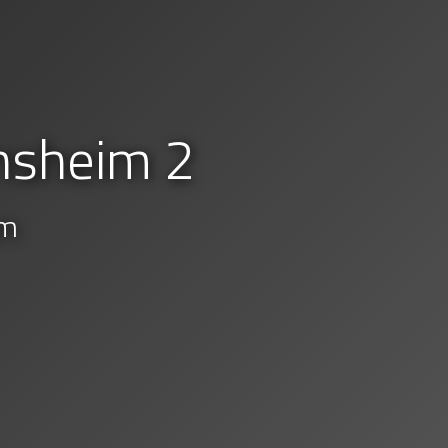
nsheim 2
im