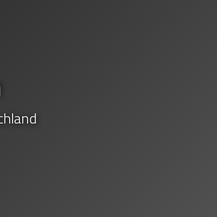
n
chland