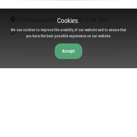
334 Rue Laurier, Laval, QC H7N 2N4
Cookies.
+1 450-669-1511
We use cookies to improve the usability of our website and to ensure that
you have the best possible experience on our website.
Accept
Identifies as women-owned
From the business
Mask required
Staff wear masks