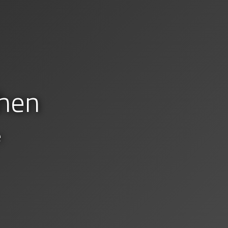
hen
e