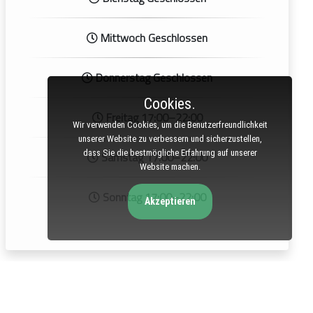
Mittwoch Geschlossen
Donnerstag Geschlossen
Cookies.
Freitag 17:00–22:00
Wir verwenden Cookies, um die Benutzerfreundlichkeit
unserer Website zu verbessern und sicherzustellen,
dass Sie die bestmögliche Erfahrung auf unserer
Samstag 17:00–22:00
Website machen.
Sonntag 17:00–22:00
Akzeptieren