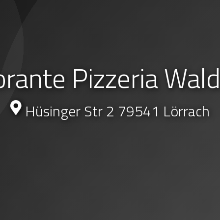
orante Pizzeria Wal
Hüsinger Str 2 79541 Lörrach